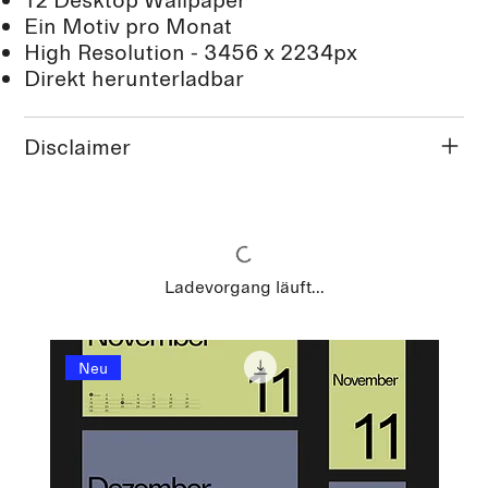
Ein Motiv pro Monat
High Resolution - 3456 x 2234px
Direkt herunterladbar
Disclaimer
Ladevorgang läuft...
Neu
Neu
Neu
Neu
Neu
Ne
Ne
Ne
Ne
Ne